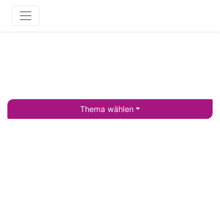
Thema wählen
DIE WICHTIGSTE
BEWEGUNG IN DER DDR